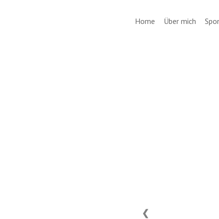
Home
Über mich
Spo
❮